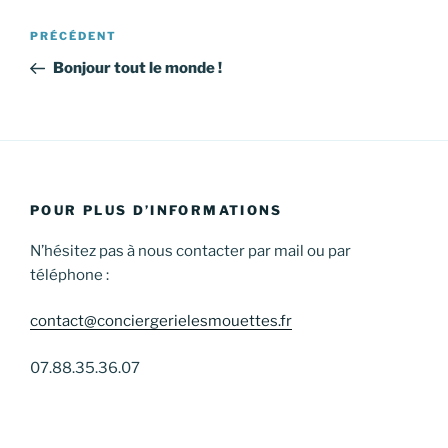
Navigation
Article
PRÉCÉDENT
de
précédent
Bonjour tout le monde !
l’article
POUR PLUS D’INFORMATIONS
N’hésitez pas à nous contacter par mail ou par
téléphone :
contact@conciergerielesmouettes.fr
07.88.35.36.07